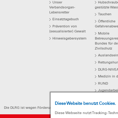
Unser
Hubschraub
Verbandsorgan-
gestützte Was
Lebensretter
Tauchen
Einsatztagebuch
Öffentliche
Prävention von
Gefahrenabwe
(sexualisierter) Gewalt
Mobile
Hinweisgebersystem
Betreuungsres
Bundes für de
Zivilschutz
Auslandsein
Rettungshu
DLRG-NIVE
Medizin in 
RUND
Jugendarbei
Vorstandsar
Diese Website benutzt Cookies.
Die DLRG ist wegen Förderung der Rettung aus Lebensgefahr von der Kö
Diese Webseite nutzt Tracking-Tech