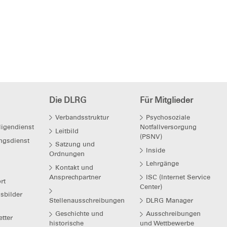
Die DLRG
Für Mitglieder
Verbandsstruktur
Psychosoziale
ligendienst
Notfallversorgung
Leitbild
(PSNV)
ngsdienst
Satzung und
Inside
Ordnungen
Lehrgänge
Kontakt und
Ansprechpartner
ISC (Internet Service
rt
Center)
bilder
Stellenausschreibungen
DLRG Manager
Geschichte und
Ausschreibungen
tter
historische
und Wettbewerbe