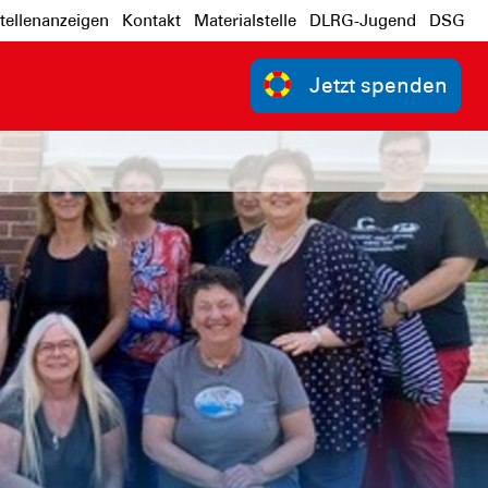
tellenanzeigen
Kontakt
Materialstelle
DLRG-Jugend
DSG
Jetzt spenden