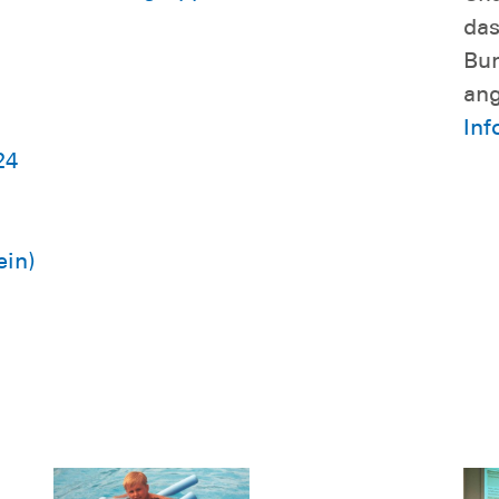
das
Bun
ang
Inf
24
ein)