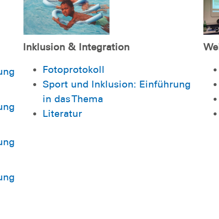
Inklusion & Integration
Wei
Fotoprotokoll
ung
Sport und Inklusion: Einführung
in das Thema
ung
Literatur
ung
ung