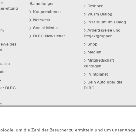
er
Sammlungen
Drohnen
serrettung
Kooperationen
VK im Dialog
Netzwerk
Präsidium im Dialog
Social Media
hr
Arbeitskreise und
DLRG Newsletter
Projektgruppen
erve des
Shop
n
Medien
Mitgliedschaft
sätze
kündigen
nde
Printplanet
A
Dein Auto über die
der DLRG
DLRG
t
beit
rperschaftssteuer befreit (St.Nr. 44/200/71175, Finanzamt Stadthagen).
nologie, um die Zahl der Besucher zu ermitteln und um unser Ange