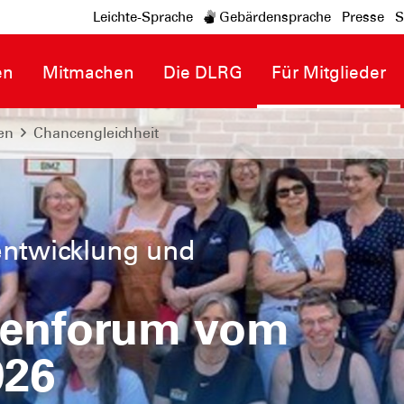
Leichte-Sprache
Gebärdensprache
Presse
S
en
Mitmachen
Die DLRG
Für Mitglieder
en
Chancengleichheit
entwicklung und
uenforum vom
026