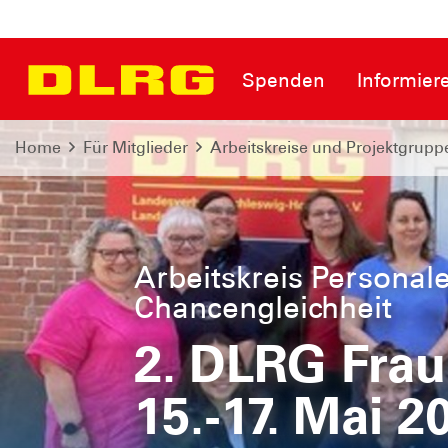
Spenden
Informier
Home
Für Mitglieder
Arbeitskreise und Projektgrupp
Arbeitskreis Personal
Chancengleichheit
2. DLRG Fra
15.-17. Mai 2