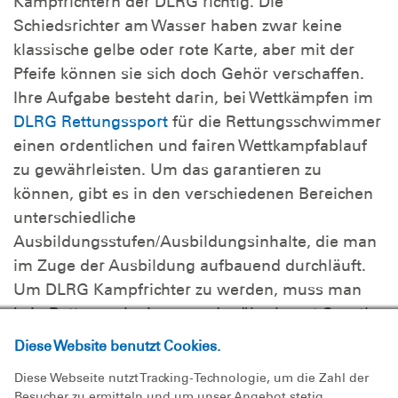
Kampfrichtern der DLRG richtig. Die
Schiedsrichter am Wasser haben zwar keine
klassische gelbe oder rote Karte, aber mit der
Pfeife können sie sich doch Gehör verschaffen.
Ihre Aufgabe besteht darin, bei Wettkämpfen im
DLRG Rettungssport
für die Rettungsschwimmer
einen ordentlichen und fairen Wettkampfablauf
zu gewährleisten. Um das garantieren zu
können, gibt es in den verschiedenen Bereichen
unterschiedliche
Ausbildungsstufen/Ausbildungsinhalte, die man
im Zuge der Ausbildung aufbauend durchläuft.
Um DLRG Kampfrichter zu werden, muss man
kein Rettungschwimmer oder überhaupt Sportler
gewesen sein. Man sollte aber die körperliche
Diese Website benutzt Cookies.
Fitness besitzen, um ein Wochenende lang am
Diese Webseite nutzt Tracking-Technologie, um die Zahl der
Strand oder Beckenrand als Schiedsrichter aktiv
Besucher zu ermitteln und um unser Angebot stetig