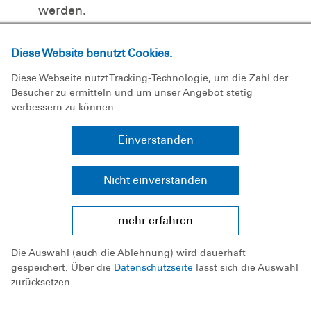
werden.
Geht dein Fahrzeug aus, bitte sofort das
Fahrzeug vorsichtig verlassen
, z.B. über das
Diese Website benutzt Cookies.
Herunterlassen der Fenster. Ist das Wasser
Diese Webseite nutzt Tracking-Technologie, um die Zahl der
bereits zu hoch oder strömt zu stark, warte
Besucher zu ermitteln und um unser Angebot stetig
auf dem Autodach auf Hilfe. Setze den
verbessern zu können.
Notruf 112
ab.
Einverstanden
Wie du dich bei Hochwasser aus einem Auto
retten kannst, zeigen wir dir im nachstehenden
Nicht einverstanden
Video.
mehr erfahren
Die Auswahl (auch die Ablehnung) wird dauerhaft
gespeichert. Über die
Datenschutzseite
lässt sich die Auswahl
zurücksetzen.