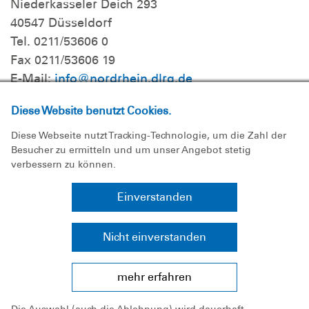
Niederkasseler Deich 293
40547 Düsseldorf
Tel. 0211/53606 0
Fax 0211/53606 19
E-Mail:
info@nordrhein.dlrg.de
Internet:
https://nordrhein.dlrg.de
Diese Website benutzt Cookies.
Diese Webseite nutzt Tracking-Technologie, um die Zahl der
Besucher zu ermitteln und um unser Angebot stetig
Rheinland-Pfalz
verbessern zu können.
Bergstr. 18
56332 Lehmen / Mosel
Einverstanden
Tel. 02607/963130
Fax 02607/9631379
Nicht einverstanden
E-Mail:
rheinland-pfalz@dlrg.de
Internet:
https://rheinland-pfalz.dlrg.de
/
mehr erfahren
Die Auswahl (auch die Ablehnung) wird dauerhaft