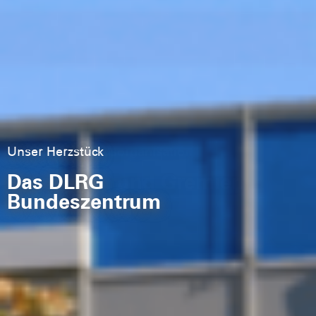
Unser Herzstück
Alles zur Verbandsorganisation:
Das DLRG
Satzungen und Gremien
Bundeszentrum
der DLRG