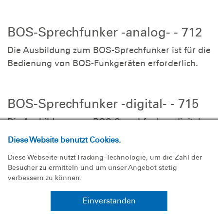
BOS-Sprechfunker -analog- - 712
Die Ausbildung zum BOS-Sprechfunker ist für die
Bedienung von BOS-Funkgeräten erforderlich.
BOS-Sprechfunker -digital- - 715
Die Ausbildung zum BOS-Sprechfunker -digital-
ist für die Bedienung von BOS-
Diese Website benutzt Cookies.
Digitalfunkgeräten erforderlich.
Diese Webseite nutzt Tracking-Technologie, um die Zahl der
Besucher zu ermitteln und um unser Angebot stetig
verbessern zu können.
UKW-Sprechfunkzeugnis für den
Binnenschifffahrtsfunk (UBI) - 721
Einverstanden