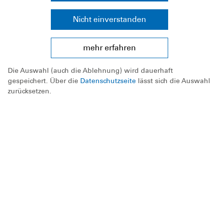
Nicht einverstanden
mehr erfahren
Die Auswahl (auch die Ablehnung) wird dauerhaft
gespeichert. Über die
Datenschutzseite
lässt sich die Auswahl
zurücksetzen.
Da die Schulen alle Kinder erreichen, ließen sich
so derartige Unterschiede verringern. Allerdings
haben nur 13 Prozent der Jungen und Mädchen
das Schwimmen in der Schule gelernt. Eltern
(42%), private Schwimmschulen (24%) und
Vereine (21%) spielen nach Einschätzung der
Befragten eine größere Rolle.