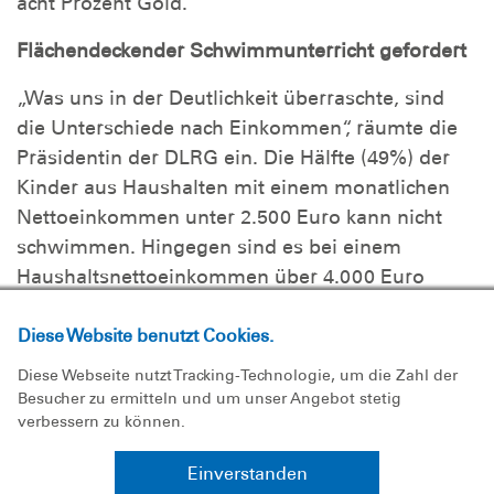
acht Prozent Gold.
Flächendeckender Schwimmunterricht gefordert
„Was uns in der Deutlichkeit überraschte, sind
die Unterschiede nach Einkommen“, räumte die
Präsidentin der DLRG ein. Die Hälfte (49%) der
Kinder aus Haushalten mit einem monatlichen
Nettoeinkommen unter 2.500 Euro kann nicht
schwimmen. Hingegen sind es bei einem
Haushaltsnettoeinkommen über 4.000 Euro
zwölf Prozent. Ute Vogt: „Schwimmen zu können
darf keine Frage des Geldes sein. Umso
Diese Website benutzt Cookies.
wichtiger ist es, dass jede Schule in die Lage
Diese Webseite nutzt Tracking-Technologie, um die Zahl der
versetzt wird, das Schwimmen angemessen zu
Besucher zu ermitteln und um unser Angebot stetig
verbessern zu können.
unterrichten.“
Einverstanden