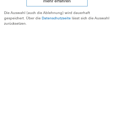
mehr erfahren
Die Auswahl (auch die Ablehnung) wird dauerhaft
gespeichert. Über die
Datenschutzseite
lässt sich die Auswahl
zurücksetzen.
Spenden
Informieren
Mitmachen
Die DLRG
Für Mitglieder
DLRG - Deutsche
Lebens-Rettungs-Gesellschaft e.V.
Spendenkonten: Postbank Hannover, IBAN: DE87 2501 0030 0660
0003 05;
Volksbank in Schaumburg und Nienburg eG,
IBAN: DE82 2559 1413 7309 0000 00