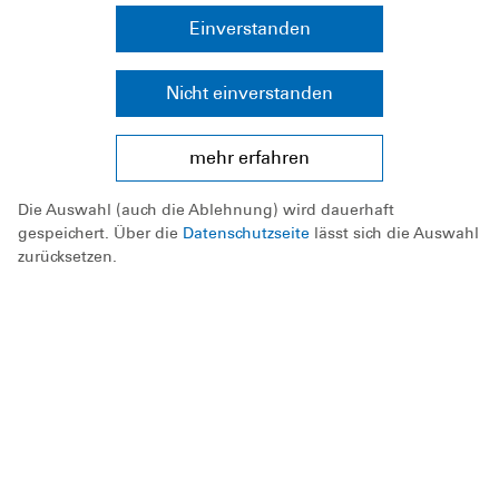
Einverstanden
Nicht einverstanden
mehr erfahren
Die Auswahl (auch die Ablehnung) wird dauerhaft
gespeichert. Über die
Datenschutzseite
lässt sich die Auswahl
zurücksetzen.
Die Prototypen der Museumstafeln
Die erste Ausstellung des DLRG-Museums ist auf
der Zielgeraden. Während die Vitrine im Bau ist,
bereiten Felix Meyer und Florian Fischer die
Inhalte vor.